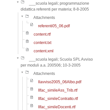
___scuola legali; programmazione
didattica referenti per materia; 8-8-2005
Attachments
referenti05_06.pdf
content.rtf
content.txt
content.xml
___scuola legali; Scuola SPL Avviso
per moduli a.a. 200506; 10-3-2005
Attachments
IIavviso2005_06Albo.pdf
IIfac_simileAss_Trib.rtf
IIfac_simileContratto.rtf
IIfac_simileDocenti.rtf