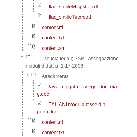
IIfac_simileMagistrati.rtf
IIfac_simileTutore.rtf
content.rtf
content.txt
content.xml
___scuola legali; SSPL assegnazione
moduli didattici; 1-17-2006
Attachments
2avv_allegato_assegn_doc_ma
g.doc
ITALIANI modulo tasse dip
pubb.doc
content.rtf
content.txt