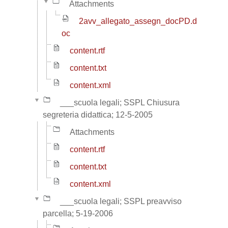
Attachments
2avv_allegato_assegn_docPD.d
oc
content.rtf
content.txt
content.xml
___scuola legali; SSPL Chiusura
segreteria didattica; 12-5-2005
Attachments
content.rtf
content.txt
content.xml
___scuola legali; SSPL preavviso
parcella; 5-19-2006