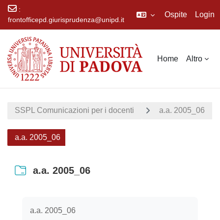
:
Ospite
Login
frontofficepd.giurisprudenza@unipd.it
Vai al contenuto principale
Home
Altro
SSPL Comunicazioni per i docenti
a.a. 2005_06
a.a. 2005_06
a.a. 2005_06
Aggregazione dei criteri
a.a. 2005_06