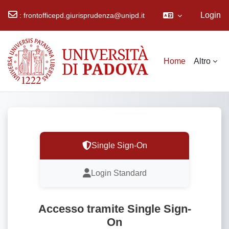
Login
:
frontofficepd.giurisprudenza@unipd.it
Vai al contenuto principale
Home
Altro
Single Sign-On
Login Standard
Accesso tramite Single Sign-
On