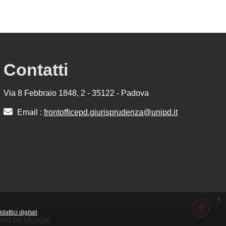
Contatti
Via 8 Febbraio 1848, 2 - 35122 - Padova
Email :
frontofficepd.giurisprudenza@unipd.it
x
attici digitali
ered by
Moodle