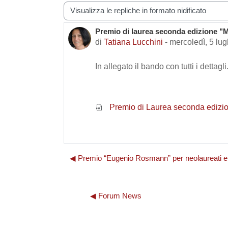
Modalità visualizzazione
Premio di laurea seconda edizione "
Numero di risposte: 0
di
Tatiana Lucchini
-
mercoledì, 5 lug
In allegato il bando con tutti i dettagli
Premio di Laurea seconda edizio
◀︎ Premio “Eugenio Rosmann” per neolaureati e 
◀︎ Forum News