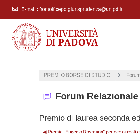
E-mail
:
frontofficepd.giurisprudenza@unipd.it
Vai al contenuto principale
PREMI O BORSE DI STUDIO
Forum
Forum Relazionale
Premio di laurea seconda ed
◀︎ Premio “Eugenio Rosmann” per neolaureati e 