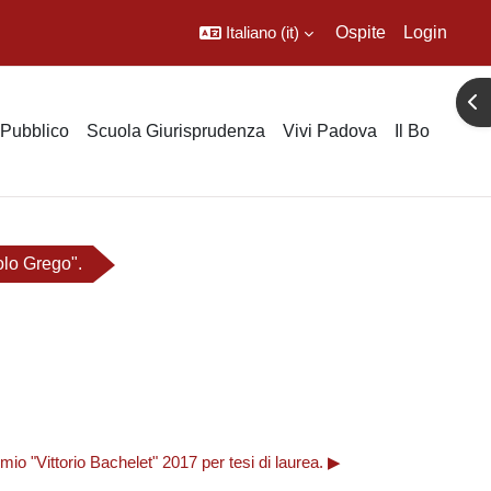
Italiano ‎(it)‎
Ospite
Login
Apr
o Pubblico
Scuola Giurisprudenza
Vivi Padova
Il Bo
olo Grego".
mio "Vittorio Bachelet" 2017 per tesi di laurea. ▶︎