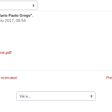
Mario Paolo Grego".
lio 2017, 08:54
.
ne.pdf
ricercatori
Pre
Vai a...