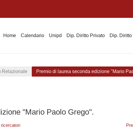
Home
Calendario
Unipd
Dip. Diritto Privato
Dip. Diritt
 Relazionale
Premio di laurea seconda edizione "Mario Pa
izione "Mario Paolo Grego".
ricercatori
Pre