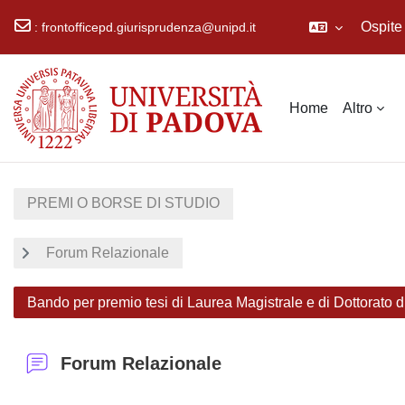
Ospite
:
frontofficepd.giurisprudenza@unipd.it
Vai al contenuto principale
Home
Altro
PREMI O BORSE DI STUDIO
Forum Relazionale
Bando per premio tesi di Laurea Magistrale e di Dottorato di
Forum Relazionale