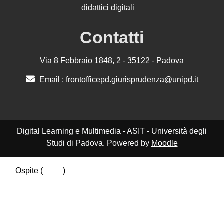
didattici digitali
Contatti
Via 8 Febbraio 1848, 2 - 35122 - Padova
Email :
frontofficepd.giurisprudenza@unipd.it
Digital Learning e Multimedia - ASIT - Università degli
Studi di Padova. Powered by
Moodle
Ospite (
Login
)
Riepilogo della conservazione dei dati
Politiche
Ottieni l'app mobile
Passa al tema standard