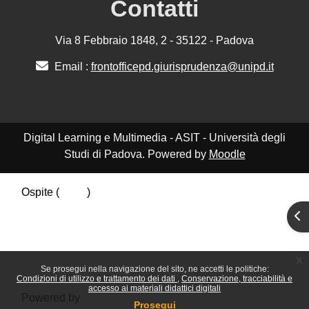
Contatti
Via 8 Febbraio 1848, 2 - 35122 - Padova
Email :
frontofficepd.giurisprudenza@unipd.it
Digital Learning e Multimedia - ASIT - Università degli
Studi di Padova. Powered by
Moodle
Ospite (
Login
)
Riepilogo della conservazione dei dati
Apr
Politiche
Ottieni l'app mobile
Passa al tema standard
x
Se prosegui nella navigazione del sito, ne accetti le politiche:
Condizioni di utilizzo e trattamento dei dati
Conservazione, tracciabilità e
accesso ai materiali didattici digitali
Powered by
Moodle
Prosegui