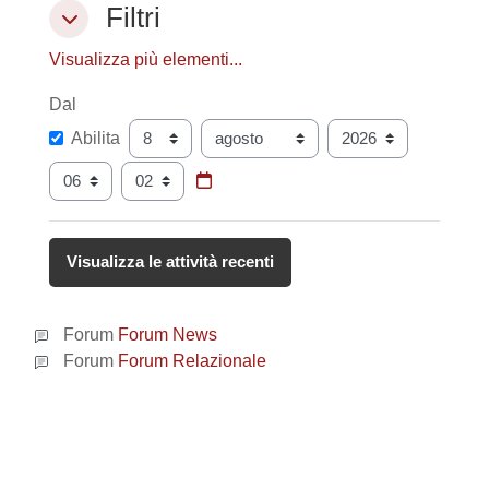
Filtri
Filtri
Filtri
Visualizza più elementi...
Dal
Dal
Giorno
Mese
Anno
Abilita
Ora
Minuto
Forum
Forum News
Forum
Forum Relazionale