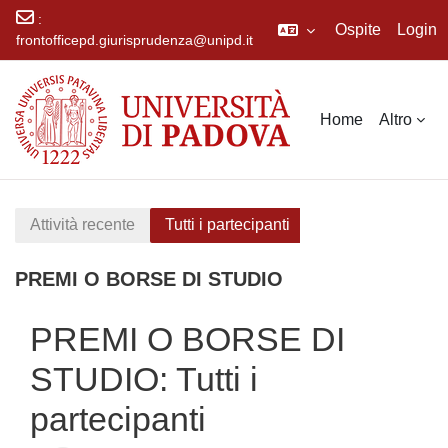
:
Ospite
Login
frontofficepd.giurisprudenza@unipd.it
Vai al contenuto principale
Home
Altro
Attività recente
Tutti i partecipanti
PREMI O BORSE DI STUDIO
PREMI O BORSE DI
STUDIO: Tutti i
partecipanti