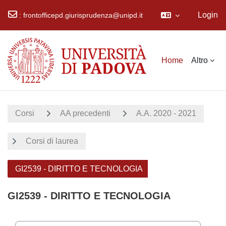
Login
:
frontofficepd.giurisprudenza@unipd.it
Vai al contenuto principale
Home
Altro
Corsi
AA precedenti
A.A. 2020 - 2021
Corsi di laurea
GI2539 - DIRITTO E TECNOLOGIA
GI2539 - DIRITTO E TECNOLOGIA