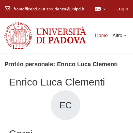
Login
:
frontofficepd.giurisprudenza@unipd.it
Vai al contenuto principale
Home
Altro
Profilo personale: Enrico Luca Clementi
Enrico Luca Clementi
EC