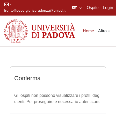
:
Ospite
Login
frontofficepd.giurisprudenza@unipd.it
Vai al contenuto principale
Home
Altro
Conferma
Gli ospiti non possono visualizzare i profili degli
utenti. Per proseguire è necessario autenticarsi.