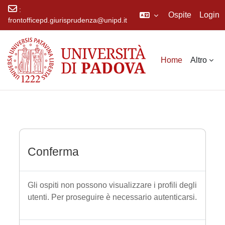
:
Ospite
Login
frontofficepd.giurisprudenza@unipd.it
Vai al contenuto principale
Home
Altro
Conferma
Gli ospiti non possono visualizzare i profili degli
utenti. Per proseguire è necessario autenticarsi.