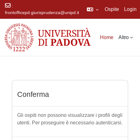
:
Ospite
Login
frontofficepd.giurisprudenza@unipd.it
Vai al contenuto principale
Home
Altro
Conferma
Gli ospiti non possono visualizzare i profili degli
utenti. Per proseguire è necessario autenticarsi.