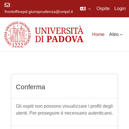
:
Ospite
Login
frontofficepd.giurisprudenza@unipd.it
Vai al contenuto principale
Home
Altro
Conferma
Gli ospiti non possono visualizzare i profili degli
utenti. Per proseguire è necessario autenticarsi.