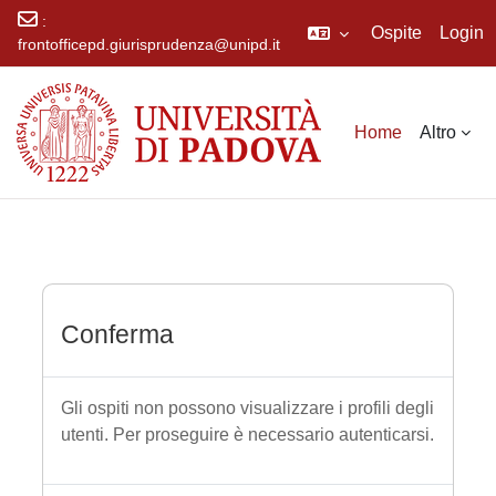
:
Ospite
Login
frontofficepd.giurisprudenza@unipd.it
Vai al contenuto principale
Home
Altro
Conferma
Gli ospiti non possono visualizzare i profili degli
utenti. Per proseguire è necessario autenticarsi.