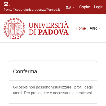
:
Ospite
Login
frontofficepd.giurisprudenza@unipd.it
Vai al contenuto principale
Home
Altro
Conferma
Gli ospiti non possono visualizzare i profili degli
utenti. Per proseguire è necessario autenticarsi.