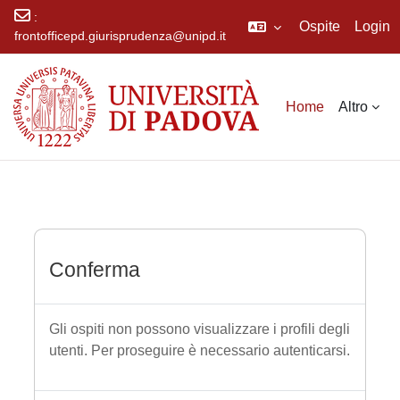
:
Ospite
Login
frontofficepd.giurisprudenza@unipd.it
Vai al contenuto principale
Home
Altro
Conferma
Gli ospiti non possono visualizzare i profili degli
utenti. Per proseguire è necessario autenticarsi.