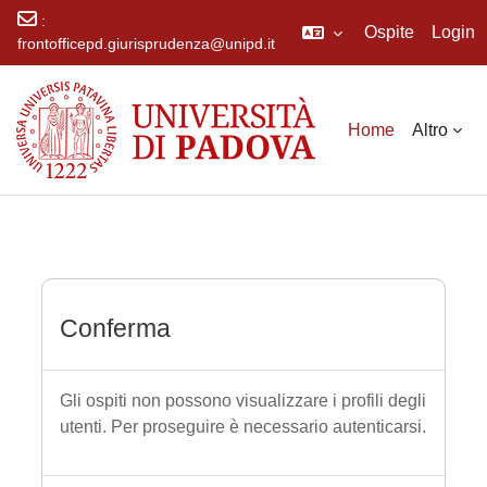
:
Ospite
Login
frontofficepd.giurisprudenza@unipd.it
Vai al contenuto principale
Home
Altro
Conferma
Gli ospiti non possono visualizzare i profili degli
utenti. Per proseguire è necessario autenticarsi.