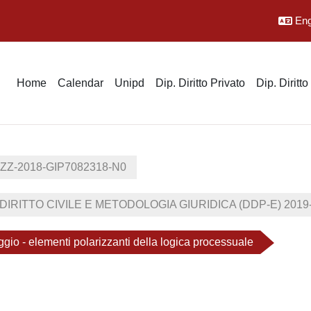
Engl
Home
Calendar
Unipd
Dip. Diritto Privato
Dip. Diritt
0ZZ-2018-GIP7082318-N0
 DIRITTO CIVILE E METODOLOGIA GIURIDICA (DDP-E) 201
gio - elementi polarizzanti della logica processuale