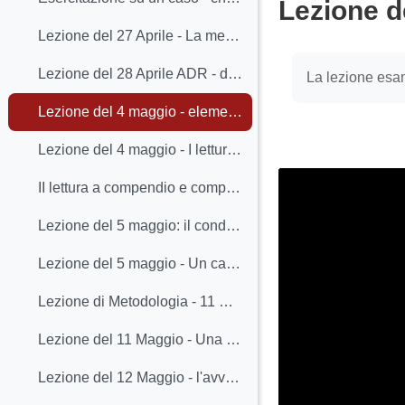
Lezione d
Lezione del 27 Aprile - La mediazione - Lo sguardo di un professionista
Completion req
Lezione del 28 Aprile ADR - distinzioni concettuali
La lezione esam
Lezione del 4 maggio - elementi polarizzanti della logica processuale
Lezione del 4 maggio - I lettura a compendio e completamento della lezione del 4 maggio
II lettura a compendio e completamento della lezione del 4 Maggio
Lezione del 5 maggio: il condominio Alpenrose - metodi giuridici a confronto
Lezione del 5 maggio - Un caso condominiale - prospettiva giudiziale e negoziale a confronto
Lezione di Metodologia - 11 Maggio - La prima Scuola di Harvard
Lezione del 11 Maggio - Una presentazione della prima Scuola di Harvard
Lezione del 12 Maggio - l'avvocato e la negoziazione, parte 1 - dialogo con i professionisti II