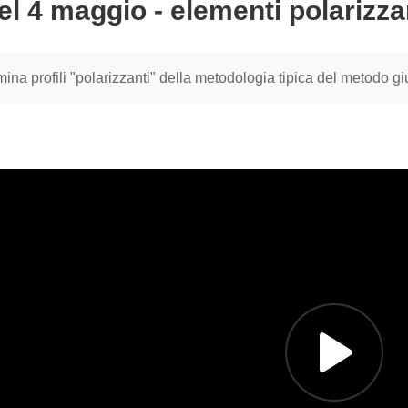
el 4 maggio - elementi polarizza
uirements
ina profili "polarizzanti" della metodologia tipica del metodo gi