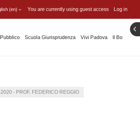
ish ‎(en)‎
You are currently using guest access
Log in
Ope
o Pubblico
Scuola Giurisprudenza
Vivi Padova
Il Bo
9-2020 - PROF. FEDERICO REGGIO