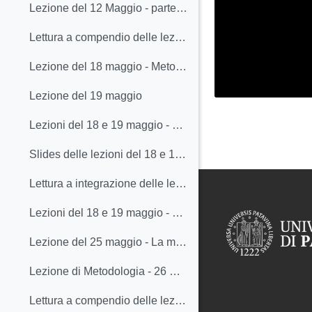
Lezione del 12 Maggio - parte II - L'avvocato e la negoziazione
Lettura a compendio delle lezioni del 11 e 12 maggio sul Negoziato
Lezione del 18 maggio - Metodologia del Diritto
Lezione del 19 maggio
Lezioni del 18 e 19 maggio - Lettura: Analisi del Conflitto tratta da "Concordare la Norma"
Slides delle lezioni del 18 e 19 maggio
Lettura a integrazione delle lezioni del 18 e 19 maggio (facoltativa)
Lezioni del 18 e 19 maggio - breve silloge
Lezione del 25 maggio - La mediazione alla Scuola di Socrate
Lezione di Metodologia - 26 Maggio - La mediazione alla scuola di Socrate II
Lettura a compendio delle lezioni del 25 e 26 - Dialogo orientato al consenso