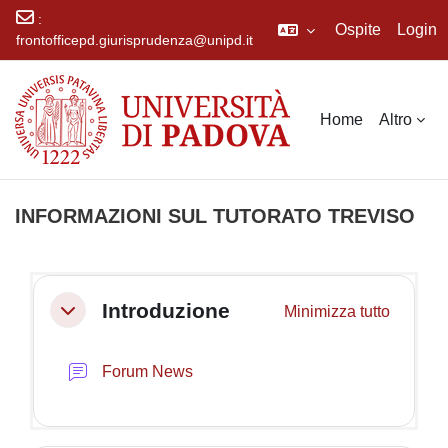
:
Ospite
Login
frontofficepd.giurisprudenza@unipd.it
Vai al contenuto principale
Home
Altro
INFORMAZIONI SUL TUTORATO TREVISO
Schema della sezione
Introduzione
Minimizza tutto
Minimizza
Forum News