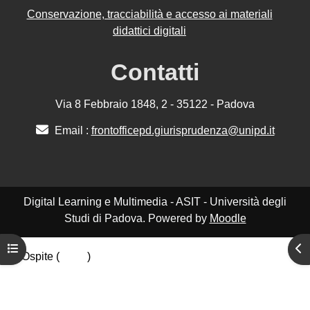
Conservazione, tracciabilità e accesso ai materiali
didattici digitali
Contatti
Via 8 Febbraio 1848, 2 - 35122 - Padova
Email :
frontofficepd.giurisprudenza@unipd.it
Digital Learning e Multimedia - ASIT - Università degli
Studi di Padova. Powered by
Moodle
Apri indice del corso
Apr
Ospite (
Login
)
Riepilogo della conservazione dei dati
Politiche
Ottieni l'app mobile