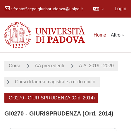
Login
:
frontofficepd.giurisprudenza@unipd.it
Vai al contenuto principale
Home
Altro
Corsi
AA precedenti
A.A. 2019 - 2020
Corsi di laurea magistrale a ciclo unico
GI0270 - GIURISPRUDENZA (Ord. 2014)
GI0270 - GIURISPRUDENZA (Ord. 2014)