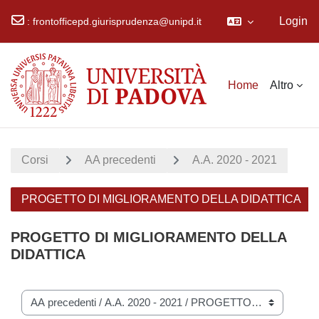
Login
:
frontofficepd.giurisprudenza@unipd.it
Vai al contenuto principale
Home
Altro
Corsi
AA precedenti
A.A. 2020 - 2021
PROGETTO DI MIGLIORAMENTO DELLA DIDATTICA
PROGETTO DI MIGLIORAMENTO DELLA
DIDATTICA
Categorie di corso