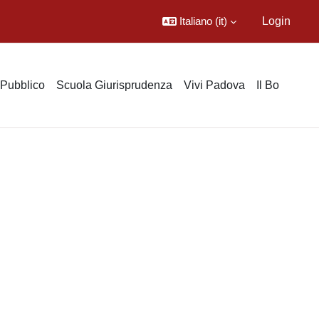
Italiano ‎(it)‎
Login
o Pubblico
Scuola Giurisprudenza
Vivi Padova
Il Bo