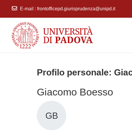
E-mail
:
frontofficepd.giurisprudenza@unipd.it
Vai al contenuto principale
Profilo personale: Gi
Giacomo Boesso
GB