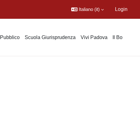
Italiano ‎(it)‎
Login
o Pubblico
Scuola Giurisprudenza
Vivi Padova
Il Bo