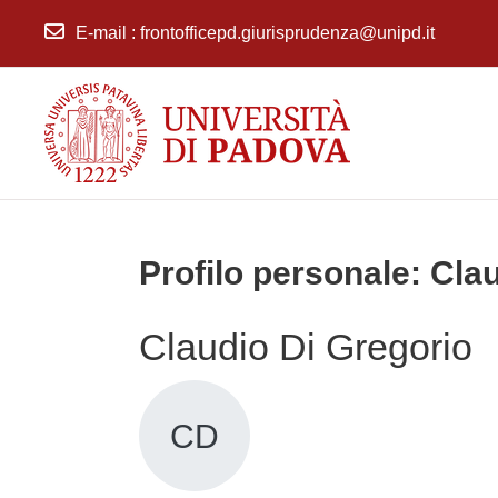
E-mail
:
frontofficepd.giurisprudenza@unipd.it
Vai al contenuto principale
Profilo personale: Cla
Claudio Di Gregorio
CD