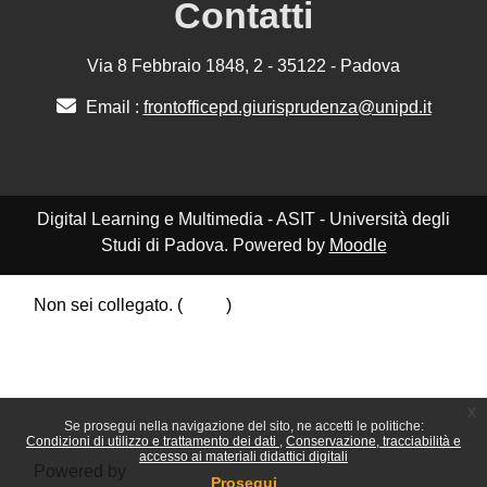
Contatti
Via 8 Febbraio 1848, 2 - 35122 - Padova
Email :
frontofficepd.giurisprudenza@unipd.it
Digital Learning e Multimedia - ASIT - Università degli
Studi di Padova. Powered by
Moodle
Non sei collegato. (
Login
)
Riepilogo della conservazione dei dati
Politiche
Ottieni l'app mobile
Passa al tema standard
x
Se prosegui nella navigazione del sito, ne accetti le politiche:
Condizioni di utilizzo e trattamento dei dati
Conservazione, tracciabilità e
accesso ai materiali didattici digitali
Powered by
Moodle
Prosegui