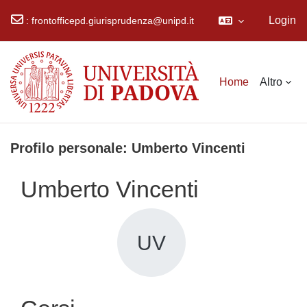
Login
:
frontofficepd.giurisprudenza@unipd.it
Vai al contenuto principale
Home
Altro
Profilo personale: Umberto Vincenti
Umberto Vincenti
UV