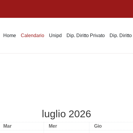
Home
Calendario
Unipd
Dip. Diritto Privato
Dip. Diritt
luglio 2026
Martedì
Mercoledì
Giovedì
Mar
Mer
Gio