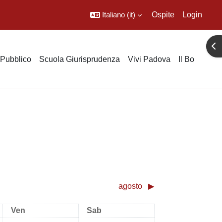
Italiano ‎(it)‎
Ospite
Login
Apr
o Pubblico
Scuola Giurisprudenza
Vivi Padova
Il Bo
agosto
▶︎
Venerdì
Sabato
Ven
Sab