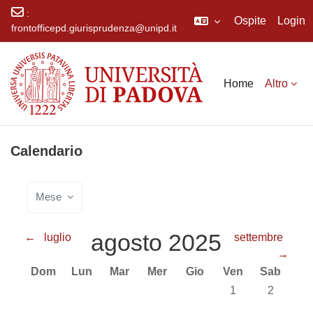
:
Ospite
Login
frontofficepd.giurisprudenza@unipd.it
Vai al contenuto principale
Home
Altro
Calendario
Mese
agosto 2025
←
luglio
settembre
→
Domenica
Lunedi
Martedì
Mercoledì
Giovedì
Venerdì
Sabato
Dom
Lun
Mar
Mer
Gio
Ven
Sab
Nessun evento, ve
Nessun eve
1
2