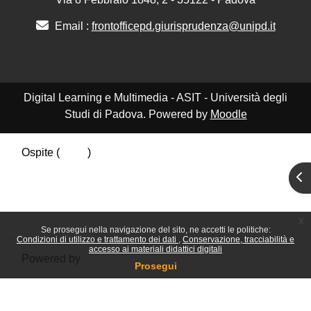
Email :
frontofficepd.giurisprudenza@unipd.it
Digital Learning e Multimedia - ASIT - Università degli
Studi di Padova. Powered by
Moodle
Ospite (
Login
)
Riepilogo della conservazione dei dati
Apr
Politiche
Ottieni l'app mobile
Passa al tema standard
x
Se prosegui nella navigazione del sito, ne accetti le politiche:
Condizioni di utilizzo e trattamento dei dati
Conservazione, tracciabilità e
accesso ai materiali didattici digitali
Powered by
Moodle
Prosegui