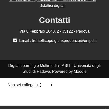
didattici digitali
Contatti
Via 8 Febbraio 1848, 2 - 35122 - Padova
Email :
frontofficepd.giurisprudenza@unipd.it
Digital Learning e Multimedia - ASIT - Università degli
Studi di Padova. Powered by
Moodle
Non sei collegato. (
Login
)
Riepilogo della conservazione dei dati
Politiche
Ottieni l'app mobile
Passa al tema standard
x