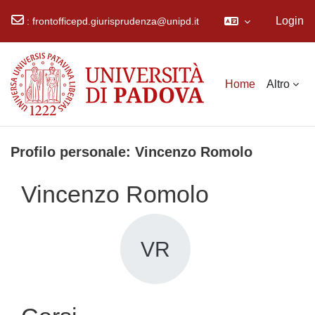
Login
:
frontofficepd.giurisprudenza@unipd.it
Vai al contenuto principale
Home
Altro
Profilo personale: Vincenzo Romolo
Vincenzo Romolo
VR