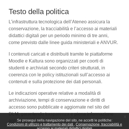
Testo della politica
L’infrastruttura tecnologica dell’Ateneo assicura la
conservazione, la tracciabilità e l’accesso ai materiali
didattici digitali per un periodo minimo di tre anni,
come previsto dalle linee guida ministeriali e ANVUR.
I contenuti caricati e distribuiti tramite le piattaforme
Moodle e Kaltura sono organizzati per coorti di
studenti e archiviati secondo criteri strutturati, in
coerenza con le policy istituzionali sull’accesso ai
contenuti e sulla protezione dei dati personali.
Le indicazioni operative relative a modalità di
archiviazione, tempi di conservazione e diritti di
accesso sono pubblicate e aggiornate nel sito del
DLM, garantendo trasparenza e piena informazione
x
agli utenti coinvolti.
Se prosegui nella navigazione del sito, ne accetti le politiche:
Condizioni di utilizzo e trattamento dei dati
Conservazione, tracciabilità e
accesso ai materiali didattici digitali