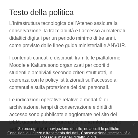
Testo della politica
L’infrastruttura tecnologica dell’Ateneo assicura la
conservazione, la tracciabilità e l’accesso ai materiali
didattici digitali per un periodo minimo di tre anni,
come previsto dalle linee guida ministeriali e ANVUR.
I contenuti caricati e distribuiti tramite le piattaforme
Moodle e Kaltura sono organizzati per coorti di
studenti e archiviati secondo criteri strutturati, in
coerenza con le policy istituzionali sull’accesso ai
contenuti e sulla protezione dei dati personali.
Le indicazioni operative relative a modalità di
archiviazione, tempi di conservazione e diritti di
accesso sono pubblicate e aggiornate nel sito del
DLM, garantendo trasparenza e piena informazione
x
agli utenti coinvolti.
Se prosegui nella navigazione del sito, ne accetti le politiche:
Condizioni di utilizzo e trattamento dei dati
Conservazione, tracciabilità e
accesso ai materiali didattici digitali