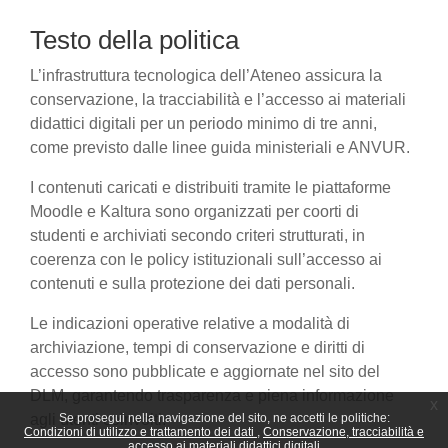
Testo della politica
L’infrastruttura tecnologica dell’Ateneo assicura la
conservazione, la tracciabilità e l’accesso ai materiali
didattici digitali per un periodo minimo di tre anni,
come previsto dalle linee guida ministeriali e ANVUR.
I contenuti caricati e distribuiti tramite le piattaforme
Moodle e Kaltura sono organizzati per coorti di
studenti e archiviati secondo criteri strutturati, in
coerenza con le policy istituzionali sull’accesso ai
contenuti e sulla protezione dei dati personali.
Le indicazioni operative relative a modalità di
archiviazione, tempi di conservazione e diritti di
accesso sono pubblicate e aggiornate nel sito del
DLM, garantendo trasparenza e piena informazione
x
agli utenti coinvolti.
Se prosegui nella navigazione del sito, ne accetti le politiche:
Condizioni di utilizzo e trattamento dei dati
Conservazione, tracciabilità e
accesso ai materiali didattici digitali