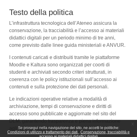
Testo della politica
L’infrastruttura tecnologica dell’Ateneo assicura la
conservazione, la tracciabilità e l’accesso ai materiali
didattici digitali per un periodo minimo di tre anni,
come previsto dalle linee guida ministeriali e ANVUR.
I contenuti caricati e distribuiti tramite le piattaforme
Moodle e Kaltura sono organizzati per coorti di
studenti e archiviati secondo criteri strutturati, in
coerenza con le policy istituzionali sull’accesso ai
contenuti e sulla protezione dei dati personali.
Le indicazioni operative relative a modalità di
archiviazione, tempi di conservazione e diritti di
accesso sono pubblicate e aggiornate nel sito del
DLM, garantendo trasparenza e piena informazione
x
agli utenti coinvolti.
Se prosegui nella navigazione del sito, ne accetti le politiche:
Condizioni di utilizzo e trattamento dei dati
Conservazione, tracciabilità e
accesso ai materiali didattici digitali