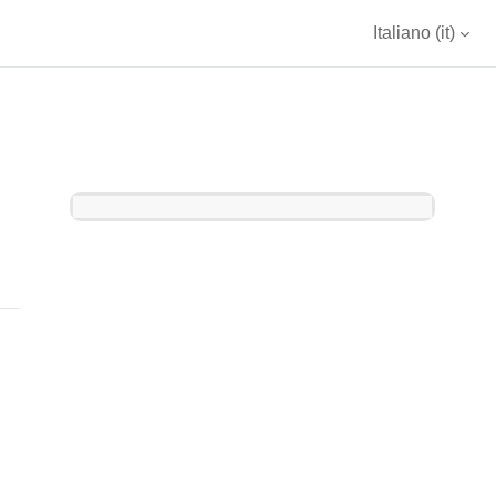
Italiano ‎(it)‎
Blocchi
i