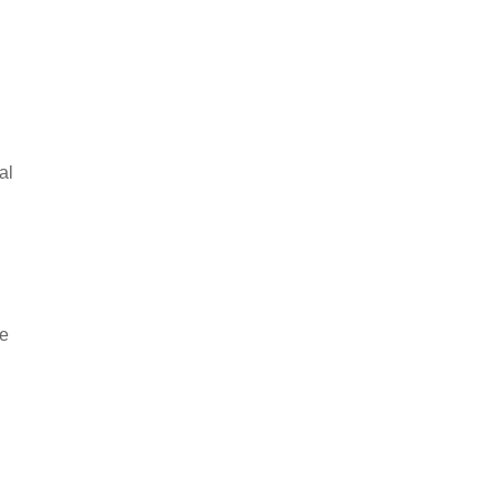
al
he