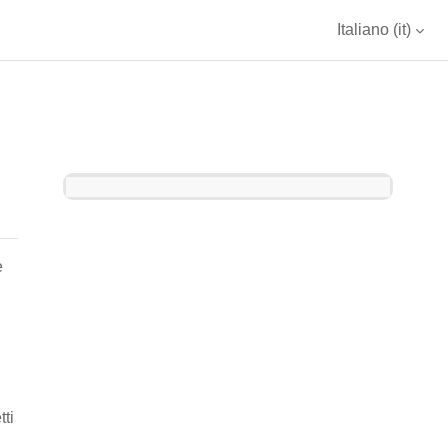
Italiano ‎(it)‎
Blocchi
e
tti