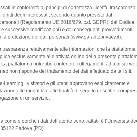
ssati in conformità ai principi di correttezza, liceità, trasparenza
 i diritti degli interessati, secondo quanto previsto dal
 personali (Regolamento UE 2016/679, c.d. GDPR), dal Codice 
03 e successive modificazioni) e dai conseguenti provvedimenti
er la protezione dei dati personali (www.garanteprivacy.it).
 trasparenza relativamente alle informazioni che la piattaforma 
pplica esclusivamente alle attività online della presente piattafo
a. La piattaforma potrebbe contenere collegamenti ad altri siti we
o non risponde del trattamento dei dati effettuato da tali siti.
-Learning i visitatori e gli utenti approvano esplicitamente e
lazione alle modalità e alle finalità di seguito descritte, compre
rogazione di un servizio.
a come e perché i dati dell’utente sono trattati, è l’Università de
2, 35122 Padova (PD).