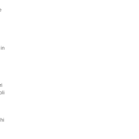
e
 in
ri
oli
ghi