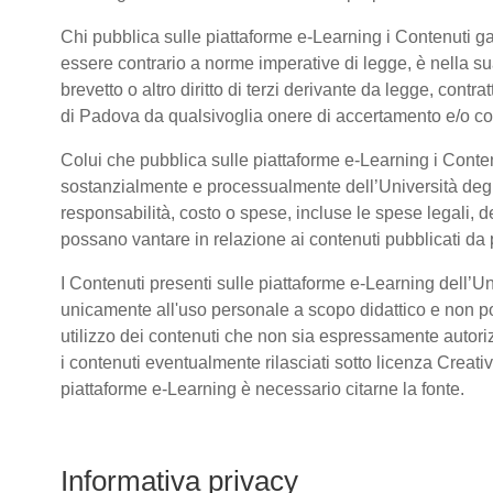
Chi pubblica sulle piattaforme e-Learning i Contenuti 
essere contrario a norme imperative di legge, è nella sua 
brevetto o altro diritto di terzi derivante da legge, cont
di Padova da qualsivoglia onere di accertamento e/o contr
Colui che pubblica sulle piattaforme e-Learning i Conte
sostanzialmente e processualmente dell’Università deg
responsabilità, costo o spese, incluse le spese legali, d
possano vantare in relazione ai contenuti pubblicati da p
I Contenuti presenti sulle piattaforme e-Learning dell’U
unicamente all'uso personale a scopo didattico e non po
utilizzo dei contenuti che non sia espressamente autorizzat
i contenuti eventualmente rilasciati sotto licenza Creat
piattaforme e-Learning è necessario citarne la fonte.
Informativa privacy