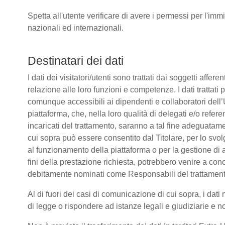
Spetta all'utente verificare di avere i permessi per l'immi
nazionali ed internazionali.
Destinatari dei dati
I dati dei visitatori/utenti sono trattati dai soggetti affere
relazione alle loro funzioni e competenze. I dati trattati
comunque accessibili ai dipendenti e collaboratori dell’
piattaforma, che, nella loro qualità di delegati e/o refere
incaricati del trattamento, saranno a tal fine adeguatamente
cui sopra può essere consentito dal Titolare, per lo sv
al funzionamento della piattaforma o per la gestione di a
fini della prestazione richiesta, potrebbero venire a co
debitamente nominati come Responsabili del trattament
Al di fuori dei casi di comunicazione di cui sopra, i da
di legge o rispondere ad istanze legali e giudiziarie e n