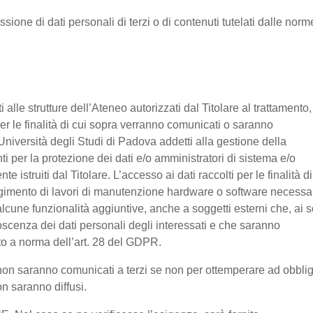
ssione di dati personali di terzi o di contenuti tutelati dalle norm
nti alle strutture dell’Ateneo autorizzati dal Titolare al trattamento,
 per le finalità di cui sopra verranno comunicati o saranno
Università degli Studi di Padova addetti alla gestione della
nti per la protezione dei dati e/o amministratori di sistema e/o
 istruiti dal Titolare. L’accesso ai dati raccolti per le finalità di
olgimento di lavori di manutenzione hardware o software necessa
lcune funzionalità aggiuntive, anche a soggetti esterni che, ai s
noscenza dei dati personali degli interessati e che saranno
o a norma dell’art. 28 del GDPR.
ti non saranno comunicati a terzi se non per ottemperare ad obbli
on saranno diffusi.