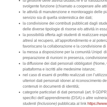
la gestione delle attività didattiche e di valutazi
svolgente funzione (chiamato a cooperare alle atti
le attività di manutenzione e monitoraggio delle pi
servizio sia di quella sistemistica dei dati;
la condivisione dei contributi pubblicati dagli stud
delle diverse tipologie di risorse e/o attività in ess
la possibilità offerta agli studenti di realizzare es
altresì al recupero, all'approfondimento e al pot
favoriscano la collaborazione e la condivisione di 
la messa a disposizione per la comunità Unipd di s
preparazione di riunioni in presenza, condivision
la diffusione dei dati personali obbligatori (Nome, 
piattaforma e iscritti alle medesime istanze;
nel caso di esami di profitto realizzati con l’utiliz
ulteriori dati personali idonei al riconoscimento dell
contenuti in documenti di identità;
categorie particolari di dati personali (art. 9 GDPR), 
specifici dell’apprendimento (DSA) o altre vulnerabi
studenti (Inclusione)
pubblicata al link
https://www