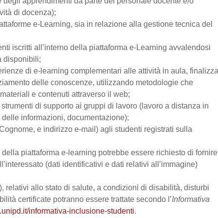
one degli apprendimenti da parte del personale docente e/o
vità di docenza);
attaforme e-Learning, sia in relazione alla gestione tecnica del
enti iscritti all’interno della piattaforma e-Learning avvalendosi
a disponibili;
perienze di e-learning complementari alle attività in aula, finalizz
enziamento delle conoscenze, utilizzando metodologie che
materiali e contenuti attraverso il web;
trumenti di supporto ai gruppi di lavoro (lavoro a distanza in
e delle informazioni, documentazione);
Cognome, e indirizzo e-mail) agli studenti registrati sulla
zo della piattaforma e-learning potrebbe essere richiesto di fornire
’interessato (dati identificativi e dati relativi all’immagine)
relativi allo stato di salute, a condizioni di disabilità, disturbi
lità certificate potranno essere trattate secondo l’
Informativa
.unipd.it/informativa-inclusione-studenti
.