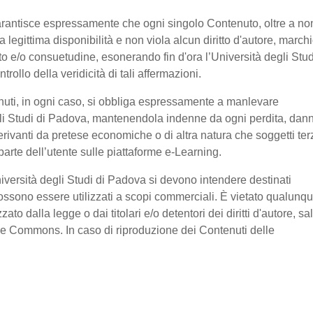
garantisce espressamente che ogni singolo Contenuto, oltre a no
legittima disponibilità e non viola alcun diritto d'autore, marchi
ratto e/o consuetudine, esonerando fin d'ora l’Università degli Stud
ollo della veridicità di tali affermazioni.
nuti, in ogni caso, si obbliga espressamente a manlevare
li Studi di Padova, mantenendola indenne da ogni perdita, dan
erivanti da pretese economiche o di altra natura che soggetti ter
arte dell’utente sulle piattaforme e-Learning.
niversità degli Studi di Padova si devono intendere destinati
ssono essere utilizzati a scopi commerciali. È vietato qualunq
o dalla legge o dai titolari e/o detentori dei diritti d'autore, sa
ive Commons. In caso di riproduzione dei Contenuti delle