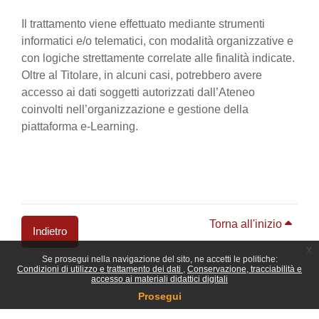
Il trattamento viene effettuato mediante strumenti
informatici e/o telematici, con modalità organizzative e
con logiche strettamente correlate alle finalità indicate.
Oltre al Titolare, in alcuni casi, potrebbero avere
accesso ai dati soggetti autorizzati dall’Ateneo
coinvolti nell’organizzazione e gestione della
piattaforma e-Learning.
Torna all'inizio
Indietro
x
Se prosegui nella navigazione del sito, ne accetti le politiche:
Blocchi
Condizioni di utilizzo e trattamento dei dati
Conservazione, tracciabilità e
accesso ai materiali didattici digitali
Prosegui