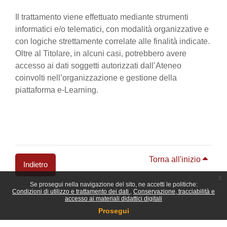
Il trattamento viene effettuato mediante strumenti
informatici e/o telematici, con modalità organizzative e
con logiche strettamente correlate alle finalità indicate.
Oltre al Titolare, in alcuni casi, potrebbero avere
accesso ai dati soggetti autorizzati dall’Ateneo
coinvolti nell’organizzazione e gestione della
piattaforma e-Learning.
Torna all'inizio
Indietro
x
Se prosegui nella navigazione del sito, ne accetti le politiche:
Blocchi
Condizioni di utilizzo e trattamento dei dati
Conservazione, tracciabilità e
accesso ai materiali didattici digitali
Prosegui