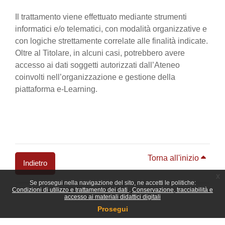
Il trattamento viene effettuato mediante strumenti
informatici e/o telematici, con modalità organizzative e
con logiche strettamente correlate alle finalità indicate.
Oltre al Titolare, in alcuni casi, potrebbero avere
accesso ai dati soggetti autorizzati dall’Ateneo
coinvolti nell’organizzazione e gestione della
piattaforma e-Learning.
Torna all'inizio
Indietro
x
Se prosegui nella navigazione del sito, ne accetti le politiche:
Blocchi
Condizioni di utilizzo e trattamento dei dati
Conservazione, tracciabilità e
accesso ai materiali didattici digitali
Prosegui