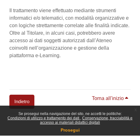
Il trattamento viene effettuato mediante strumenti
informatici e/o telematici, con modalità organizzative e
con logiche strettamente correlate alle finalità indicate.
Oltre al Titolare, in alcuni casi, potrebbero avere
accesso ai dati soggetti autorizzati dall’Ateneo
coinvolti nell’organizzazione e gestione della
piattaforma e-Learning.
Torna all'inizio
Indietro
x
Se prosegui nella navigazione del sito, ne accetti le politiche:
Blocchi
Condizioni di utilizzo e trattamento dei dati
Conservazione, tracciabilità e
accesso ai materiali didattici digitali
Prosegui