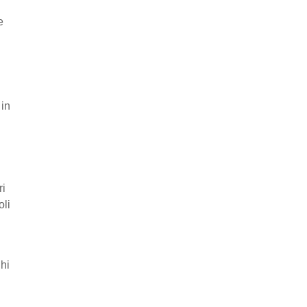
e
 in
ri
oli
ghi