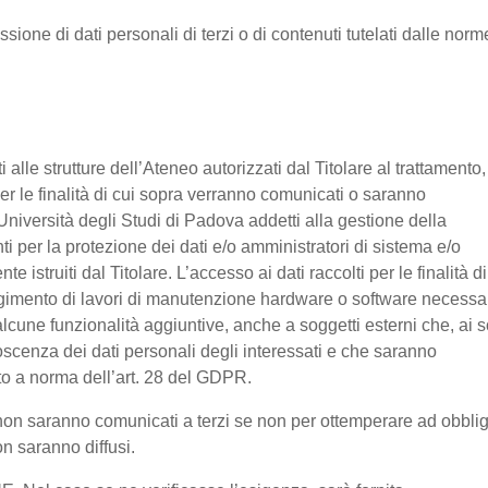
ssione di dati personali di terzi o di contenuti tutelati dalle norm
nti alle strutture dell’Ateneo autorizzati dal Titolare al trattamento,
 per le finalità di cui sopra verranno comunicati o saranno
Università degli Studi di Padova addetti alla gestione della
nti per la protezione dei dati e/o amministratori di sistema e/o
 istruiti dal Titolare. L’accesso ai dati raccolti per le finalità di
olgimento di lavori di manutenzione hardware o software necessa
lcune funzionalità aggiuntive, anche a soggetti esterni che, ai s
noscenza dei dati personali degli interessati e che saranno
o a norma dell’art. 28 del GDPR.
ti non saranno comunicati a terzi se non per ottemperare ad obbli
on saranno diffusi.