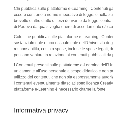
Chi pubblica sulle piattaforme e-Learning i Contenuti 
essere contrario a norme imperative di legge, è nella sua 
brevetto o altro diritto di terzi derivante da legge, cont
di Padova da qualsivoglia onere di accertamento e/o contr
Colui che pubblica sulle piattaforme e-Learning i Conte
sostanzialmente e processualmente dell’Università deg
responsabilità, costo o spese, incluse le spese legali, d
possano vantare in relazione ai contenuti pubblicati da p
I Contenuti presenti sulle piattaforme e-Learning dell’U
unicamente all'uso personale a scopo didattico e non po
utilizzo dei contenuti che non sia espressamente autorizzat
i contenuti eventualmente rilasciati sotto licenza Creat
piattaforme e-Learning è necessario citarne la fonte.
Informativa privacy