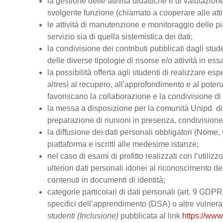
la gestione delle attività didattiche e di valutazi
svolgente funzione (chiamato a cooperare alle atti
le attività di manutenzione e monitoraggio delle pi
servizio sia di quella sistemistica dei dati;
la condivisione dei contributi pubblicati dagli stud
delle diverse tipologie di risorse e/o attività in ess
la possibilità offerta agli studenti di realizzare es
altresì al recupero, all'approfondimento e al pot
favoriscano la collaborazione e la condivisione di 
la messa a disposizione per la comunità Unipd di s
preparazione di riunioni in presenza, condivision
la diffusione dei dati personali obbligatori (Nome, 
piattaforma e iscritti alle medesime istanze;
nel caso di esami di profitto realizzati con l’utiliz
ulteriori dati personali idonei al riconoscimento dell
contenuti in documenti di identità;
categorie particolari di dati personali (art. 9 GDPR), 
specifici dell’apprendimento (DSA) o altre vulnerabi
studenti (Inclusione)
pubblicata al link
https://www