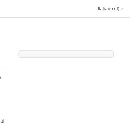
Italiano ‎(it)‎
Blocchi
e
tti