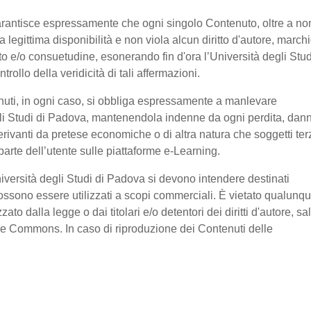
garantisce espressamente che ogni singolo Contenuto, oltre a no
legittima disponibilità e non viola alcun diritto d'autore, marchi
ratto e/o consuetudine, esonerando fin d'ora l’Università degli Stud
ollo della veridicità di tali affermazioni.
nuti, in ogni caso, si obbliga espressamente a manlevare
li Studi di Padova, mantenendola indenne da ogni perdita, dan
erivanti da pretese economiche o di altra natura che soggetti ter
arte dell’utente sulle piattaforme e-Learning.
niversità degli Studi di Padova si devono intendere destinati
ssono essere utilizzati a scopi commerciali. È vietato qualunq
o dalla legge o dai titolari e/o detentori dei diritti d'autore, sa
ive Commons. In caso di riproduzione dei Contenuti delle