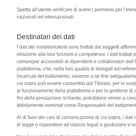
Spetta all'utente verificare di avere i permessi per l'immi
nazionali ed internazionali.
Destinatari dei dati
I dati dei visitatori/utenti sono trattati dai soggetti affere
relazione alle loro funzioni e competenze. I dati trattati
comunque accessibili ai dipendenti e collaboratori dell’
piattaforma, che, nella loro qualità di delegati e/o refere
incaricati del trattamento, saranno a tal fine adeguatamente
cui sopra può essere consentito dal Titolare, per lo sv
al funzionamento della piattaforma o per la gestione di a
fini della prestazione richiesta, potrebbero venire a co
debitamente nominati come Responsabili del trattament
Al di fuori dei casi di comunicazione di cui sopra, i da
di legge o rispondere ad istanze legali e giudiziarie e n