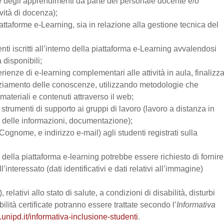
one degli apprendimenti da parte del personale docente e/o
vità di docenza);
attaforme e-Learning, sia in relazione alla gestione tecnica del
enti iscritti all’interno della piattaforma e-Learning avvalendosi
a disponibili;
perienze di e-learning complementari alle attività in aula, finalizz
enziamento delle conoscenze, utilizzando metodologie che
materiali e contenuti attraverso il web;
trumenti di supporto ai gruppi di lavoro (lavoro a distanza in
e delle informazioni, documentazione);
Cognome, e indirizzo e-mail) agli studenti registrati sulla
zo della piattaforma e-learning potrebbe essere richiesto di fornire
’interessato (dati identificativi e dati relativi all’immagine)
relativi allo stato di salute, a condizioni di disabilità, disturbi
lità certificate potranno essere trattate secondo l’
Informativa
.unipd.it/informativa-inclusione-studenti
.