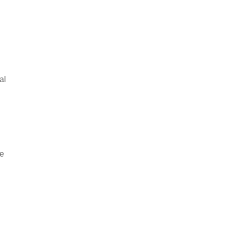
al
he