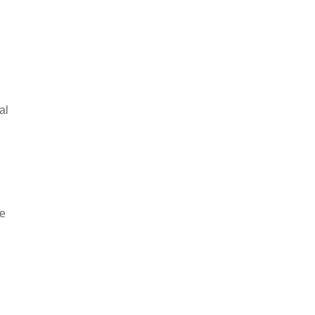
al
he