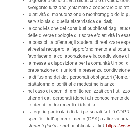
la gestione delle attività didattiche e di valutazi
svolgente funzione (chiamato a cooperare alle atti
le attività di manutenzione e monitoraggio delle pi
servizio sia di quella sistemistica dei dati;
la condivisione dei contributi pubblicati dagli stud
delle diverse tipologie di risorse e/o attività in ess
la possibilità offerta agli studenti di realizzare es
altresì al recupero, all'approfondimento e al pot
favoriscano la collaborazione e la condivisione di 
la messa a disposizione per la comunità Unipd di s
preparazione di riunioni in presenza, condivision
la diffusione dei dati personali obbligatori (Nome, 
piattaforma e iscritti alle medesime istanze;
nel caso di esami di profitto realizzati con l’utiliz
ulteriori dati personali idonei al riconoscimento dell
contenuti in documenti di identità;
categorie particolari di dati personali (art. 9 GDPR), 
specifici dell’apprendimento (DSA) o altre vulnerabi
studenti (Inclusione)
pubblicata al link
https://www