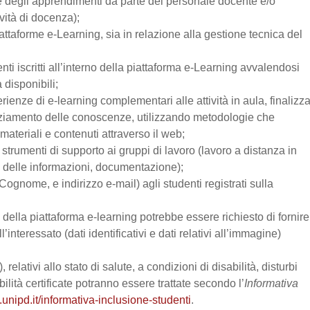
one degli apprendimenti da parte del personale docente e/o
vità di docenza);
attaforme e-Learning, sia in relazione alla gestione tecnica del
enti iscritti all’interno della piattaforma e-Learning avvalendosi
a disponibili;
perienze di e-learning complementari alle attività in aula, finalizz
enziamento delle conoscenze, utilizzando metodologie che
materiali e contenuti attraverso il web;
trumenti di supporto ai gruppi di lavoro (lavoro a distanza in
e delle informazioni, documentazione);
Cognome, e indirizzo e-mail) agli studenti registrati sulla
zo della piattaforma e-learning potrebbe essere richiesto di fornire
’interessato (dati identificativi e dati relativi all’immagine)
relativi allo stato di salute, a condizioni di disabilità, disturbi
lità certificate potranno essere trattate secondo l’
Informativa
.unipd.it/informativa-inclusione-studenti
.