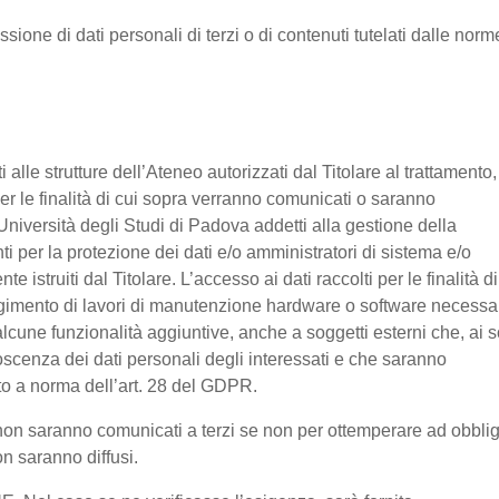
ssione di dati personali di terzi o di contenuti tutelati dalle norm
nti alle strutture dell’Ateneo autorizzati dal Titolare al trattamento,
 per le finalità di cui sopra verranno comunicati o saranno
Università degli Studi di Padova addetti alla gestione della
nti per la protezione dei dati e/o amministratori di sistema e/o
 istruiti dal Titolare. L’accesso ai dati raccolti per le finalità di
olgimento di lavori di manutenzione hardware o software necessa
lcune funzionalità aggiuntive, anche a soggetti esterni che, ai s
noscenza dei dati personali degli interessati e che saranno
o a norma dell’art. 28 del GDPR.
ti non saranno comunicati a terzi se non per ottemperare ad obbli
on saranno diffusi.