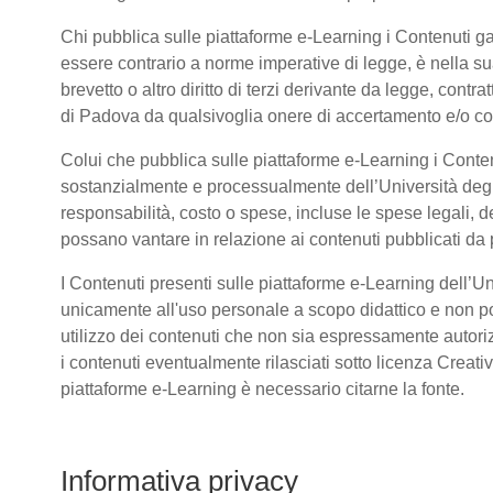
Chi pubblica sulle piattaforme e-Learning i Contenuti 
essere contrario a norme imperative di legge, è nella sua 
brevetto o altro diritto di terzi derivante da legge, cont
di Padova da qualsivoglia onere di accertamento e/o contr
Colui che pubblica sulle piattaforme e-Learning i Conte
sostanzialmente e processualmente dell’Università deg
responsabilità, costo o spese, incluse le spese legali, d
possano vantare in relazione ai contenuti pubblicati da p
I Contenuti presenti sulle piattaforme e-Learning dell’U
unicamente all'uso personale a scopo didattico e non po
utilizzo dei contenuti che non sia espressamente autorizzat
i contenuti eventualmente rilasciati sotto licenza Creat
piattaforme e-Learning è necessario citarne la fonte.
Informativa privacy