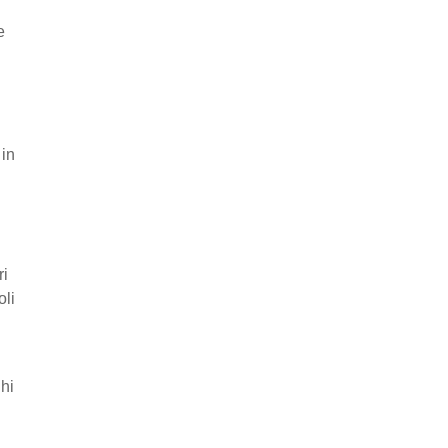
e
 in
ri
oli
ghi