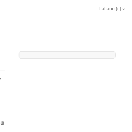
Italiano ‎(it)‎
Blocchi
e
tti