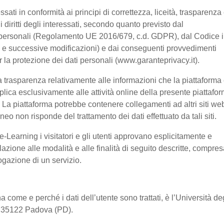
ssati in conformità ai principi di correttezza, liceità, trasparenza
 i diritti degli interessati, secondo quanto previsto dal
 personali (Regolamento UE 2016/679, c.d. GDPR), dal Codice 
03 e successive modificazioni) e dai conseguenti provvedimenti
er la protezione dei dati personali (www.garanteprivacy.it).
 trasparenza relativamente alle informazioni che la piattaforma 
pplica esclusivamente alle attività online della presente piattafo
a. La piattaforma potrebbe contenere collegamenti ad altri siti we
o non risponde del trattamento dei dati effettuato da tali siti.
-Learning i visitatori e gli utenti approvano esplicitamente e
lazione alle modalità e alle finalità di seguito descritte, compre
rogazione di un servizio.
a come e perché i dati dell’utente sono trattati, è l’Università de
2, 35122 Padova (PD).