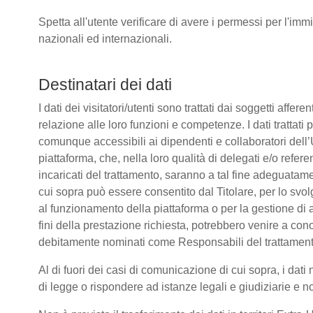
Spetta all'utente verificare di avere i permessi per l'immi
nazionali ed internazionali.
Destinatari dei dati
I dati dei visitatori/utenti sono trattati dai soggetti affere
relazione alle loro funzioni e competenze. I dati trattati
comunque accessibili ai dipendenti e collaboratori dell’
piattaforma, che, nella loro qualità di delegati e/o refere
incaricati del trattamento, saranno a tal fine adeguatamente
cui sopra può essere consentito dal Titolare, per lo sv
al funzionamento della piattaforma o per la gestione di a
fini della prestazione richiesta, potrebbero venire a co
debitamente nominati come Responsabili del trattament
Al di fuori dei casi di comunicazione di cui sopra, i da
di legge o rispondere ad istanze legali e giudiziarie e n