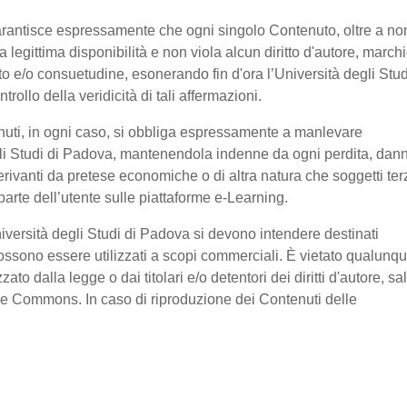
garantisce espressamente che ogni singolo Contenuto, oltre a no
legittima disponibilità e non viola alcun diritto d'autore, marchi
ratto e/o consuetudine, esonerando fin d'ora l’Università degli Stud
ollo della veridicità di tali affermazioni.
nuti, in ogni caso, si obbliga espressamente a manlevare
li Studi di Padova, mantenendola indenne da ogni perdita, dan
erivanti da pretese economiche o di altra natura che soggetti ter
arte dell’utente sulle piattaforme e-Learning.
niversità degli Studi di Padova si devono intendere destinati
ssono essere utilizzati a scopi commerciali. È vietato qualunq
o dalla legge o dai titolari e/o detentori dei diritti d'autore, sa
ive Commons. In caso di riproduzione dei Contenuti delle