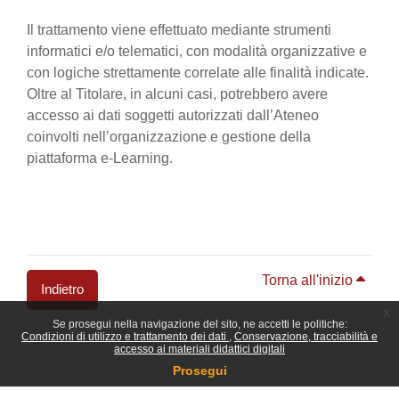
Il trattamento viene effettuato mediante strumenti
informatici e/o telematici, con modalità organizzative e
con logiche strettamente correlate alle finalità indicate.
Oltre al Titolare, in alcuni casi, potrebbero avere
accesso ai dati soggetti autorizzati dall’Ateneo
coinvolti nell’organizzazione e gestione della
piattaforma e-Learning.
Torna all'inizio
Indietro
x
Se prosegui nella navigazione del sito, ne accetti le politiche:
Blocchi
Condizioni di utilizzo e trattamento dei dati
Conservazione, tracciabilità e
accesso ai materiali didattici digitali
Prosegui